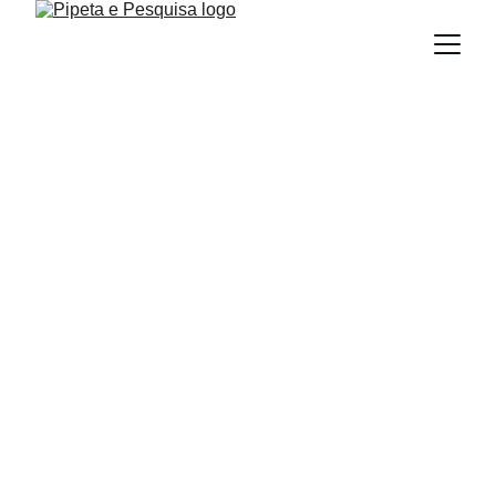
Gestão 
Laboratorial 
Um projeto da Pipeta e Pesquisa focado em 
qualidade, processos e treinamento para 
laboratórios clínicos e saúde pública.